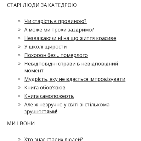
СТАРІ ЛЮДИ ЗА КАТЕДРОЮ
Чи старість є провиною?
А може ми трохи заздримо?
Незважаючи ні на що життя красиве
У школі щирости
Похорон без… померлого
Невідповідні справи в невідповідний
момент
Мудрість, яку не вдасться імпровізувати
Книга обов’язків
Книга самопожертв
Але ж незручно у світі зі стількома
зручностями!
МИ І ВОНИ
Хто знає старих людей?