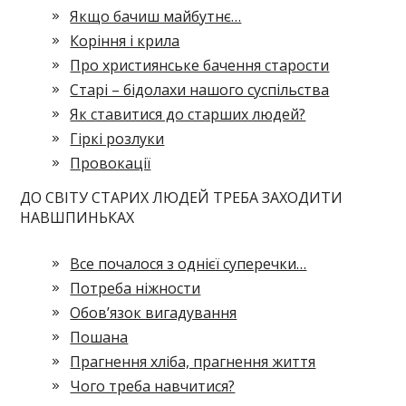
Якщо бачиш майбутнє…
Коріння і крила
Про християнське бачення старости
Старі – бідолахи нашого суспільства
Як ставитися до старших людей?
Гіркі розлуки
Провокації
ДО СВІТУ СТАРИХ ЛЮДЕЙ ТРЕБА ЗАХОДИТИ
НАВШПИНЬКАХ
Все почалося з однієї суперечки…
Потреба ніжности
Обов’язок вигадування
Пошана
Прагнення хліба, прагнення життя
Чого треба навчитися?