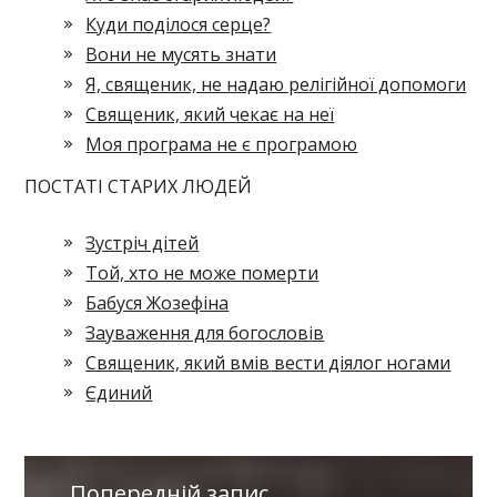
Куди поділося серце?
Вони не мусять знати
Я, священик, не надаю релігійної допомоги
Священик, який чекає на неї
Моя програма не є програмою
ПОСТАТІ СТАРИХ ЛЮДЕЙ
Зустріч дітей
Той, хто не може померти
Бабуся Жозефіна
Зауваження для богословів
Священик, який вмів вести діялог ногами
Єдиний
Попередній запис