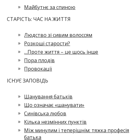
Майбутнє за спиною
СТАРІСТЬ: ЧАС НА ЖИТТЯ
Людство зі сивим волоссям
Розкоші старости?
…Проте життя – це щось інше
Пора плодів
Провокації
ІСНУЄ ЗАПОВІДЬ
Шанування батьків
Що означає «шанувати»
Синівська любов
Кілька незмінних пунктів
Між минулим і теперішнім: тяжка професія
батька