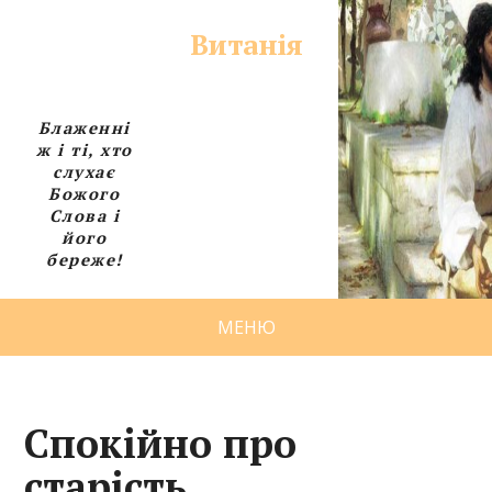
Витанія
Блаженні
ж і ті, хто
слухає
Божого
Слова і
його
береже!
МЕНЮ
Спокійно про
старість