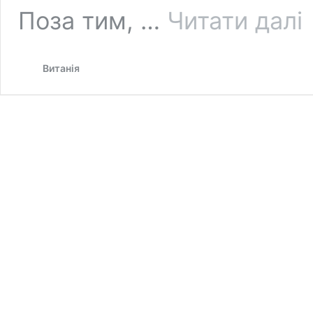
Р
Поза тим, …
Читати далі
п
м
Витанія