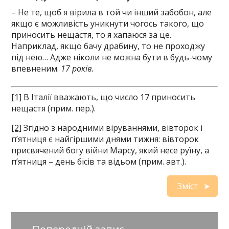
– Не те, щоб я вірила в той чи інший забобон, але
якщо є можливість уникнути чогось такого, що
приносить нещастя, то я хапаюся за це.
Наприклад, якщо бачу драбину, то не проходжу
під нею… Адже ніколи не можна бути в будь-чому
впевненим.
17 років.
[1]
В Італії вважають, що число 17 приносить
нещастя (прим. пер.).
[2]
Згідно з народними віруваннями, вівторок і
п’ятниця є найгіршими днями тижня: вівторок
присвячений богу війни Марсу, який несе руїну, а
п’ятниця – день бісів та відьом (прим. авт.).
Зміст