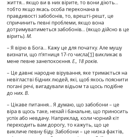
життя… якщо ви в них вірите, то вони діють…
тобто якщо якась особа переконана в
правдивості забобонів, то, врешті-решт, це
спричинить певні проблеми, якщо вона
дотримуватиметься забобонів… (якщо дійсно в це
вірить).
М.
– Я вірю в Бога… Кажу це для початку. Але мушу
визнати, що п’ятниця 17-го числа
[1]
викликає в
мене певне занепокоєння.
Е., 18 років.
– Це давнє народне вірування, яке тримається на
невігластві бідних людей, які, щоб якось пояснити
погані речі, вигадували відьом та щось подібне
до них.
В.
– Цікаве питання… Я думаю, що забобони – це
віра в щось таке, нехай і банальне, що приносить
успіх або невдачу. Наприклад, коли чорний кіт
переходить вам дорогу, то кажуть, що це
викличе певну біду. Забобони – це низка фактів,