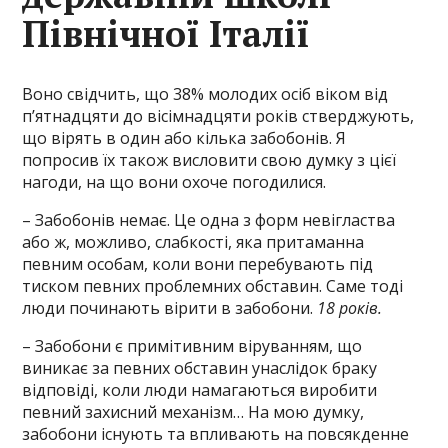
Північної Італії
Воно свідчить, що 38% молодих осіб віком від
п’ятнадцяти до вісімнадцяти років стверджують,
що вірять в один або кілька забобонів. Я
попросив їх також висловити свою думку з цієї
нагоди, на що вони охоче погодилися.
– Забобонів немає. Це одна з форм невігластва
або ж, можливо, слабкості, яка притаманна
певним особам, коли вони перебувають під
тиском певних проблемних обставин. Саме тоді
люди починають вірити в забобони.
18 років.
– Забобони є примітивним віруванням, що
виникає за певних обставин унаслідок браку
відповіді, коли люди намагаються виробити
певний захисний механізм… На мою думку,
забобони існують та впливають на повсякденне