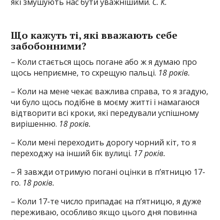
які змушують нас бути уважнішими.
С. К.
Що кажуть ті, які вважають себе
забобонними?
– Коли стається щось погане або ж я думаю про
щось неприємне, то схрещую пальці.
18 років.
– Коли на мене чекає важлива справа, то я згадую,
чи було щось подібне в моєму житті і намагаюся
відтворити всі кроки, які передували успішному
вирішенню.
18 років.
– Коли мені переходить дорогу чорний кіт, то я
переходжу на інший бік вулиці.
17 років.
– Я завжди отримую погані оцінки в п’ятницю 17-
го.
18 років.
– Коли 17-те число припадає на п’ятницю, я дуже
переживаю, особливо якщо цього дня повинна