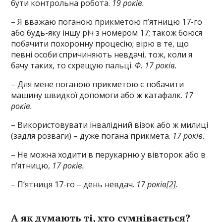
бути контрольна робота.
19 років.
– Я вважаю поганою прикметою п’ятницю 17-го
або будь-яку іншу річ з номером 17; також боюся
побачити похоронну процесію; вірю в те, що
певні особи спричиняють невдачі, тож, коли я
бачу таких, то схрещую пальці.
Ф. 17 років.
– Для мене поганою прикметою є побачити
машину швидкої допомоги або ж катафалк.
17
років.
– Використовувати інвалідний візок або ж милиці
(задля розваги) – дуже погана прикмета.
17 років.
– Не можна ходити в перукарню у вівторок або в
п’ятницю,
17 років.
– П’ятниця 17-го – день невдач.
17 років
[2]
.
А як думають ті, хто сумнівається?