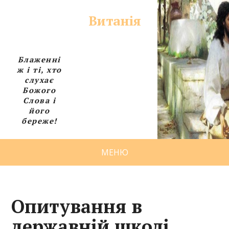
Витанія
Блаженні
ж і ті, хто
слухає
Божого
Слова і
його
береже!
МЕНЮ
Опитування в
державній школі