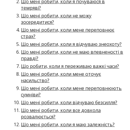
Що мені робити, коли я почуваюся в
темряві?
Що мені робити, коли не можу
зосередитися?
Що мені робити, коли мене переповнює
страх?
Що мені робити, коли я відчуваю знеохоту?
Що мені робити, коли не маю впевненості в
правді?
Що робити, коли я переживаю важкі часи?
Що мені робити, коли мене оточує
насильство?
Що мені робити, коли мене переповнюють
сумніви?
Що мені робити, коли відчуваю безсилля?
Що мені робити, коли все довкола
розвалюється?
Що мені робити, коли я маю залежність?