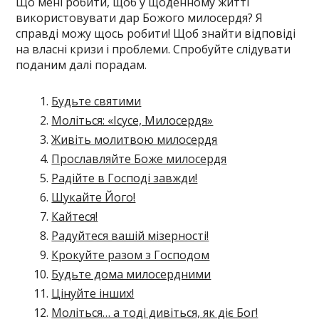
Що мені робити, щоб у щоденному житті
використовувати дар Божого милосердя? Я
справді можу щось робити! Щоб знайти відповіді
на власні кризи і проблеми. Спробуйте слідувати
поданим далі порадам.
Будьте святими
Моліться: «Ісусе, Милосердя»
Живіть молитвою милосердя
Прославляйте Боже милосердя
Радійте в Господі завжди!
Шукайте Його!
Кайтеся!
Радуйтеся вашій мізерності!
Крокуйте разом з Господом
Будьте дома милосердними
Цінуйте інших!
Моліться… а тоді дивіться, як діє Бог!