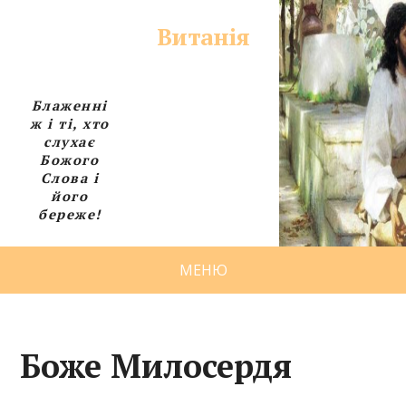
Витанія
Блаженні
ж і ті, хто
слухає
Божого
Слова і
його
береже!
МЕНЮ
Боже Милосердя