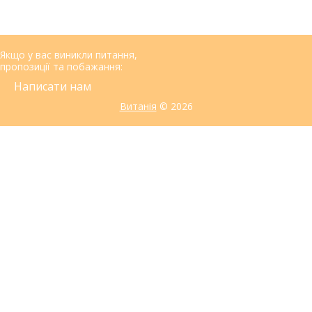
Якщо у вас виникли питання,
пропозиції та побажання:
Написати нам
Витанія
© 2026