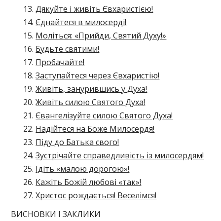
Дякуйте і живіть Євхаристією!
Єднайтеся в милосерді!
Моліться: «Прийди, Святий Духу!»
Будьте святими!
Пробачайте!
Заступайтеся через Євхаристію!
Живіть, занурившись у Духа!
Живіть силою Святого Духа!
Євангелізуйте силою Святого Духа!
Надійтеся на Боже Милосердя!
Піду до Батька свого!
Зустрічайте справедливість із милосердям!
Ідіть «малою дорогою»!
Кажіть Божій любові «так»!
Христос рождається! Веселімся!
ВИСНОВКИ І ЗАКЛИКИ