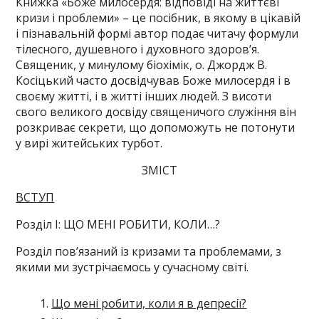
Книжка «Боже милосердя: відповіді на життєві
кризи і проблеми» – це посібник, в якому в цікавій
і пізнавальній формі автор подає читачу формули
тілесного, душевного і духовного здоров’я.
Священик, у минулому біохімік, о. Джордж В.
Косіцький часто досвідчував Боже милосердя і в
своєму житті, і в житті інших людей. З висоти
свого великого досвіду священичого служіння він
розкриває секрети, що допоможуть не потонути
у вирі житейських турбот.
ЗМІСТ
ВСТУП
Розділ І: ЩО МЕНІ РОБИТИ, КОЛИ…?
Розділ пов’язаний із кризами та проблемами, з
якими ми зустрічаємось у сучасному світі.
Що мені робити, коли я в депресії?