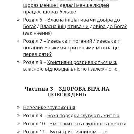
щораз менше і дедалі менше людей
працює щораз більше
Розділ 6 –
Власна ініціатива чи довіра до
Бога?
/
Власна ініціатива чи довіра до Бога?
(закінчення)
Розділ 7 –
Увесь світ поганий
/
Увесь світ
поганий: За якими критеріями можна це
перевіряти?
Розділ 8 –
Християни розриваються між
власною відповідальністю і залежністю
Частина 3 – ЗДОРОВА ВІРА НА
ПОВСЯКДЕНЬ
Невелике зауваження
Розділ 9 –
Божі порядки слугують життю
Розділ 10 –
Зміст життя в служінні та жертві
Розділ 11 –
Бути християнином – це