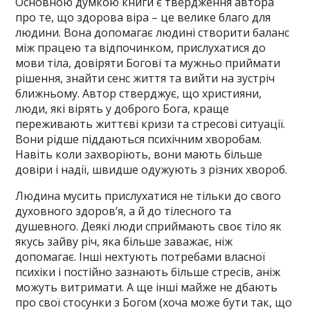
Основною думкою книги є твердження автора
про те, що здорова віра – це велике благо для
людини. Вона допомагає людині створити баланс
між працею та відпочинком, прислухатися до
мови тіла, довіряти Богові та мужньо приймати
рішення, знайти сенс життя та вийти на зустріч
ближньому. Автор стверджує, що християни,
люди, які вірять у доброго Бога, краще
переживають життєві кризи та стресові ситуації.
Вони рідше піддаються психічним хворобам.
Навіть коли захворіють, вони мають більше
довіри і надії, швидше одужують з різних хвороб.
Людина мусить прислухатися не тільки до свого
духовного здоров’я, а й до тілесного та
душевного. Деякі люди сприймають своє тіло як
якусь зайву річ, яка більше заважає, ніж
допомагає. Інші нехтують потребами власної
психіки і постійно зазнають більше стресів, аніж
можуть витримати. А ще інші майже не дбають
про свої стосунки з Богом (хоча може бути так, що