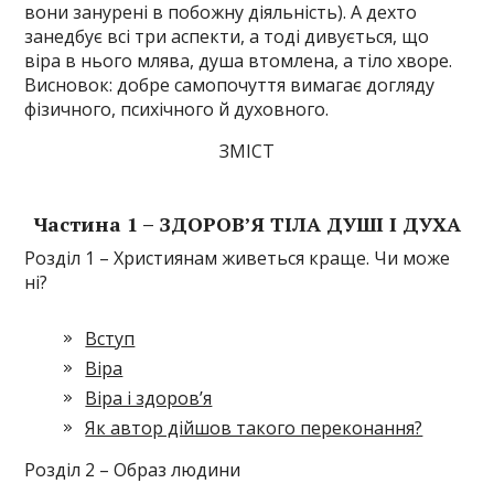
вони занурені в побожну діяльність). А дехто
занедбує всі три аспекти, а тоді дивується, що
віра в нього млява, душа втомлена, а тіло хворе.
Висновок: добре самопочуття вимагає догляду
фізичного, психічного й духовного.
ЗМІСТ
Частина 1 – ЗДОРОВ’Я ТІЛА ДУШІ І ДУХА
Розділ 1 – Християнам живеться краще. Чи може
ні?
Вступ
Віра
Віра і здоров’я
Як автор дійшов такого переконання?
Розділ 2 – Образ людини