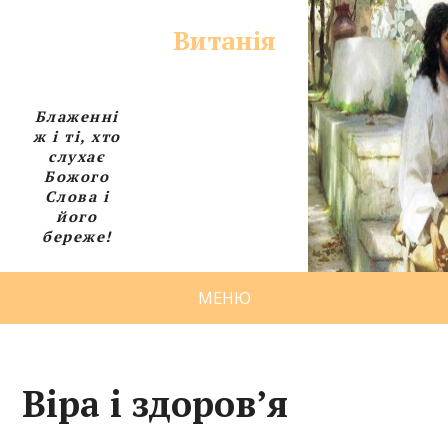
Витанія
Блаженні
ж і ті, хто
слухає
Божого
Слова і
його
береже!
МЕНЮ
Віра і здоров’я