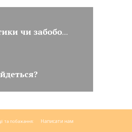
Хто щасливіший: скептики чи забобонні люди?
 йдеться?
Написати нам
ції та побажання: