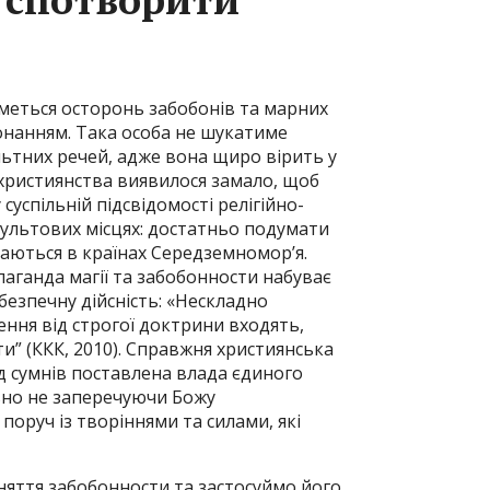
еться осторонь забобонів та марних
еконанням. Така особа не шукатиме
льтних речей, адже вона щиро вірить у
 християнства виявилося замало, щоб
суспільній підсвідомості релігійно-
культових місцях: достатньо подумати
ічаються в країнах Середземномор’я.
опаганда магії та забобонности набуває
езпечну дійсність: «Нескладно
ння від строгої доктрини входять,
ти” (ККК, 2010). Справжня християнська
д сумнів поставлена влада єдиного
ьно не заперечуючи Божу
поруч із творіннями та силами, які
яття забобонности та застосуймо його