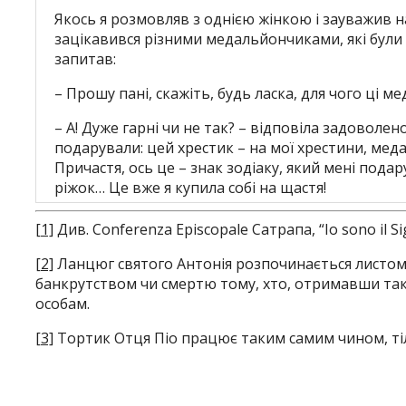
Якось я розмовляв з однією жінкою і зауважив н
зацікавився різними медальйончиками, які були
запитав:
– Прошу пані, скажіть, будь ласка, для чого ці 
– А! Дуже гарні чи не так? – відповіла задоволен
подарували: цей хрестик – на мої хрестини, ме
Причастя, ось це – знак зодіаку, який мені подар
ріжок… Це вже я купила собі на щастя!
[1]
Див. Conferenza Episcopale Сатрапа, “Іо sono il Sign
[2]
Ланцюг святого Антонія розпочинається листом
банкрутством чи смертю тому, хто, отримавши так
особам.
[3]
Тортик Отця Піо працює таким самим чином, тіл