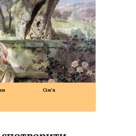
ки
Сім’я
 спотворити