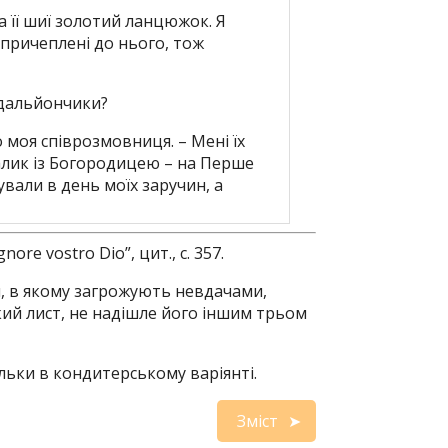
а її шиї золотий ланцюжок. Я
 причеплені до нього, тож
медальйончики?
о моя співрозмовниця. – Мені їх
далик із Богородицею – на Перше
ували в день моїх заручин, а
ore vostro Dio”, цит., с. 357.
, в якому загрожують невдачами,
ий лист, не надішле його іншим трьом
ьки в кондитерському варіянті.
Зміст