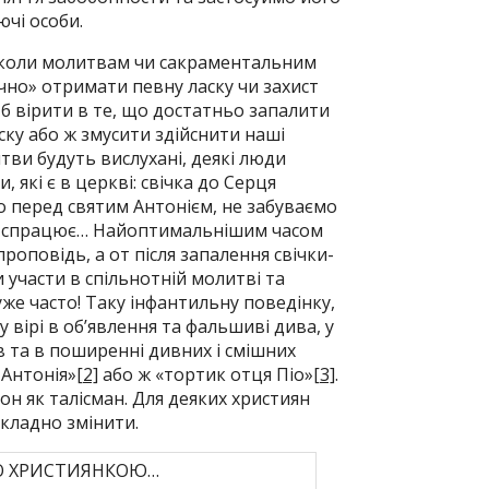
ючі особи.
и, коли молитвам чи сакраментальним
чно» отримати певну ласку чи захист
 б вірити в те, що достатньо запалити
ску або ж змусити здійснити наші
тви будуть вислухані, деякі люди
 які є в церкві: свічка до Серця
о перед святим Антонієм, не забуваємо
все спрацює… Найоптимальнішим часом
проповідь, а от після запалення свічки-
 участи в спільнотній молитві та
уже часто! Таку інфантильну поведінку,
 вірі в об’явлення та фальшиві дива, у
в та в поширенні дивних і смішних
 Антонія»
[2]
або ж «тортик отця Піо»
[3]
.
он як талісман. Для деяких християн
складно змінити.
Ю ХРИСТИЯНКОЮ…