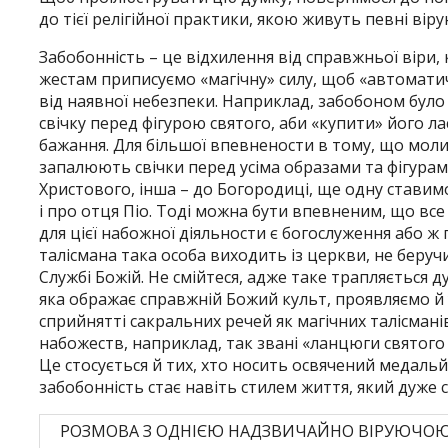
до тієї релігійної практики, якою живуть певні віру
Забобонність – це відхилення від справжньої вір
жестам приписуємо «магічну» силу, щоб «автомати
від наявної небезпеки. Наприклад, забобоном було
свічку перед фігурою святого, аби «купити» його ла
бажання. Для більшої впевнености в тому, що моли
запалюють свічки перед усіма образами та фігурами,
Христового, інша – до Богородиці, ще одну ставим
і про отця Піо. Тоді можна бути впевненим, що 
для цієї набожної діяльности є богослуження або ж 
талісмана така особа виходить із церкви, не беручи
Службі Божій. Не смійтеся, адже таке трапляється д
яка ображає справжній Божий культ, проявляємо й у
сприйнятті сакральних речей як магічних талісмані
набожеств, наприклад, так звані «ланцюги святого
Це стосується й тих, хто носить освячений медальй
забобонність стає навіть стилем життя, який дуже 
РОЗМОВА З ОДНІЄЮ НАДЗВИЧАЙНО ВІРУЮЧО