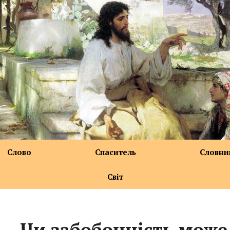
Слово
Спаситель
Словни
Світ
Чи забобонність може