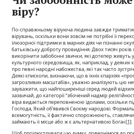
віру?
По-справжньому віруюча людина завжди триматим
вірувань, оскільки вони зовсім не потрібні її пер
ілюзорної підтримки в марних діях чи пізнанні оку
батьківську доброту провидіння. Двох тисяч років
викорінити забобонні звички, які дотепер живуть у 
культурного середовища, як, наприклад, у деяких 
про певні народні набожества, які так часто зустр
Деякі єпископи, визнаючи, що в їхніх єпархіях «пр
загрозливих масштабів», уважно аналізують цю неб
зауважити, що найпоширеніші серед людей відхиле
зазвичай, до категорії “збочений надмір релігійнос
віра видається переповненою ідолами, оскільки пі
Господа, Який об’явився Своєму народові. Формал
всемогутність, її фактично спорожнюють, ставлячи 
займають її місце або ж є альтернативою Бога»
[1]
.
Щоб проілюструвати цю думку, повернімося до пон