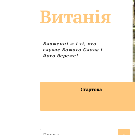
Витанія
Блаженні ж і ті, хто
слухає Божого Слова і
його береже!
Стартова