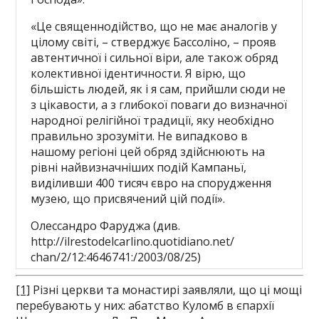
«Це священнодійство, що не має аналогів у
цілому світі, – стверджує Бассоліно, – прояв
автентичної і сильної віри, але також обряд
колективної ідентичности. Я вірю, що
більшість людей, як і я сам, прийшли сюди не
з цікавости, а з глибокої поваги до визначної
народної релігійної традиції, яку необхідно
правильно зрозуміти. Не випадково в
нашому регіоні цей обряд здійснюють на
рівні найвизначніших подій Кампаньї,
виділивши 400 тисяч євро на спорудження
музею, що присвячений цій події».
Олессандро Фаруджа (див.
http://ilrestodelcarlino.quotidiano.net/
сhаn/2/12:4646741:/2003/08/25)
[1]
Різні церкви та монастирі заявляли, що ці мощі
перебувають у них: абатство Куломб в єпархії