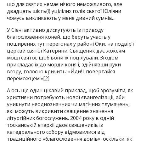
що для святих немає нічого неможливого, але
двадцять шість(!) уцілілих голів святої Юліяни
чомусь викликають у мене дивний сумнів…
У Сієні активно дискутують із приводу
благословення коней, що беруть участь у
поширених тут перегонах у районі Оки, на подвір’ї
церкви святої Катерини. Священик дає жокеям
мощі святої, щоб вони їх поцілували. Згодом
прикладає їх до морди коня і, здійнявши руки
вгору, голосно кричить: «Йди! І повертайся
переможцем!»
[2]
А ось ще один цікавий приклад, щоб зрозуміти, як
християни потребують нової євангелізації, аби
уникнути неоднозначних чи магічних тлумачень,
які можуть викривити священне значення
літургійних богослужень. 2004 року в одній
тосканській єпархії двоє священиків із
катедрального собору відмовилися від
традиційного «благословення домів», оскільки, як