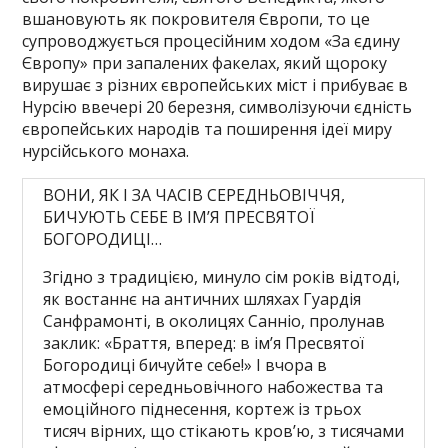
вшановують як покровителя Європи, то це
супроводжується процесійним ходом «За єдину
Європу» при запалених факелах, який щороку
вирушає з різних європейських міст і прибуває в
Нурсію ввечері 20 березня, символізуючи єдність
європейських народів та поширення ідеї миру
нурсійського монаха.
ВОНИ, ЯК І ЗА ЧАСІВ СЕРЕДНЬОВІЧЧЯ,
БИЧУЮТЬ СЕБЕ В ІМ’Я ПРЕСВЯТОЇ
БОГОРОДИЦІ…
Згідно з традицією, минуло сім років відтоді,
як востаннє на античних шляхах Гуардія
Санфрамонті, в околицях Санніо, пролунав
заклик: «Браття, вперед: в ім’я Пресвятої
Богородиці бичуйте себе!» І вчора в
атмосфері середньовічного набожества та
емоційного піднесення, кортеж із трьох
тисяч вірних, що стікають кров’ю, з тисячами