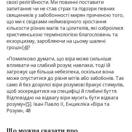
своєї релігійности. Ми повинні поставити
запитання: чи не став страх та підозри певних
священиків у забобонності мирян причиною того,
що ми є свідками неймовірного зростання
кількости різних магів та цілителів, які озброїлися
християнською термінологією благословень та
екзорцизму, заробляючи на цьому шалені
гроші»
[4]
?
«Помилково думати, що віра може сильніше
впливати на слабкий розум; навпаки, тоді їй
загрожує ще більша небезпека, оскільки вона
може опуститися до рівня мітів або забобонів. Так
само й без дозрілої віри розумові бракує стимулів,
щоб зосередитися на специфіці й глибині буття.
Відповіддю на відвагу віри мусить бути відвага
розуму»
[5]
. Іван Павло II, Енцикліка «Віра та
Розум», 48
Що можна сказати про