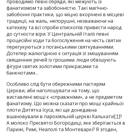
проводимо певні обряди, які межують із
фанатизмом та забобонністю. Такі магічно-
забобонні практики, що міцно вкорінені в місцеві
традиції, на жаль, непорушні, незважаючи на
катехизу та всі спроби єпископів привести народ
до сутности віри. У Центральній Італії певні
процесійні ходи та богослуження на честь святих
перегукуються з поганськими святкуваннями.
Дотепер жалюгідною є ситуація зі змішуванням
священних речей із грошима: люди обвішують
фігури святих золотими прикрасами та
банкнотами…
Особливо слід бути обережними пастирям
Церкви, аби наголошувати на тому, що
виставлені мощі є «справжніми», а не предметом
фанатизму. Що можна сказати про мощі крайньої
плоти Дитятка Ісуса, які ще донедавна
вшановували в парохіяльній церкві Калькати
[1]
?
А молоко Пресвятої Богородиці, яке зберігається в
Парижі, Римі, Неаполі та Монтеваркі? Я згоден,