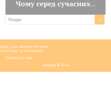
Чому серед сучасних вірних так багато забобонних?
Якщо у вас виникли питання,
пропозиції та побажання:
Написати нам
Витанія
© 2026