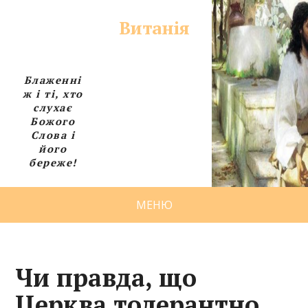
Витанія
Блаженні
ж і ті, хто
слухає
Божого
Слова і
його
береже!
МЕНЮ
Чи правда, що
Церква толерантно