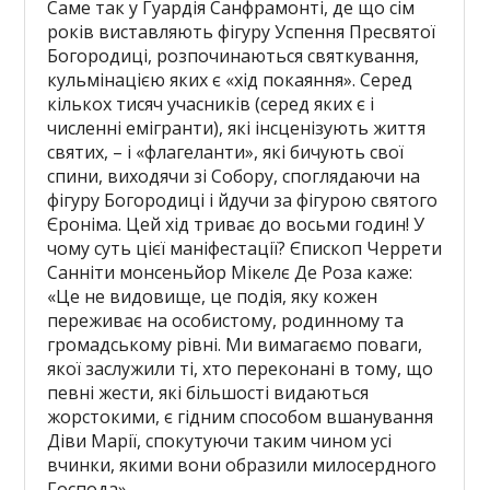
Саме так у Гуардія Санфрамонті, де що сім
років виставляють фігуру Успення Пресвятої
Богородиці, розпочинаються святкування,
кульмінацією яких є «хід покаяння». Серед
кількох тисяч учасників (серед яких є і
численні емігранти), які інсценізують життя
святих, – і «флагеланти», які бичують свої
спини, виходячи зі Собору, споглядаючи на
фігуру Богородиці і йдучи за фігурою святого
Єроніма. Цей хід триває до восьми годин! У
чому суть цієї маніфестації? Єпископ Черрети
Санніти монсеньйор Мікелє Де Роза каже:
«Це не видовище, це подія, яку кожен
переживає на особистому, родинному та
громадському рівні. Ми вимагаємо поваги,
якої заслужили ті, хто переконані в тому, що
певні жести, які більшості видаються
жорстокими, є гідним способом вшанування
Діви Марії, спокутуючи таким чином усі
вчинки, якими вони образили милосердного
Господа».