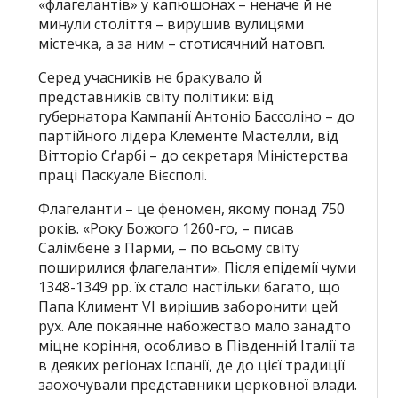
«флагелантів» у капюшонах – неначе й не
минули століття – вирушив вулицями
містечка, а за ним – стотисячний натовп.
Серед учасників не бракувало й
представників світу політики: від
губернатора Кампанії Антоніо Бассоліно – до
партійного лідера Клементе Мастелли, від
Вітторіо Сґарбі – до секретаря Міністерства
праці Паскуале Вієсполі.
Флагеланти – це феномен, якому понад 750
років. «Року Божого 1260-го, – писав
Салімбене з Парми, – по всьому світу
поширилися флагеланти». Після епідемії чуми
1348-1349 рр. їх стало настільки багато, що
Папа Климент VI вирішив заборонити цей
рух. Але покаянне набожество мало занадто
міцне коріння, особливо в Південній Італії та
в деяких регіонах Іспанії, де до цієї традиції
заохочували представники церковної влади.