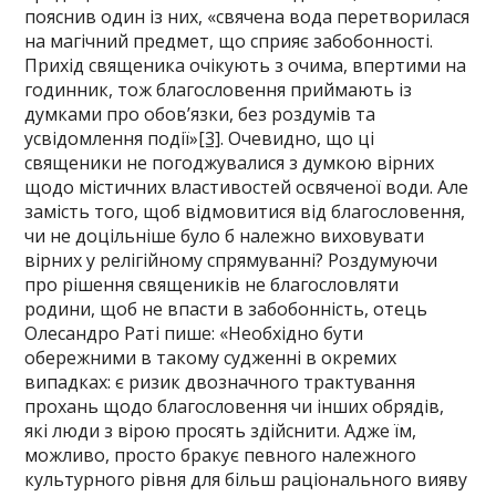
пояснив один із них, «свячена вода перетворилася
на магічний предмет, що сприяє забобонності.
Прихід священика очікують з очима, впертими на
годинник, тож благословення приймають із
думками про обов’язки, без роздумів та
усвідомлення події»
[3]
. Очевидно, що ці
священики не погоджувалися з думкою вірних
щодо містичних властивостей освяченої води. Але
замість того, щоб відмовитися від благословення,
чи не доцільніше було б належно виховувати
вірних у релігійному спрямуванні? Роздумуючи
про рішення священиків не благословляти
родини, щоб не впасти в забобонність, отець
Олесандро Раті пише: «Необхідно бути
обережними в такому судженні в окремих
випадках: є ризик двозначного трактування
прохань щодо благословення чи інших обрядів,
які люди з вірою просять здійснити. Адже їм,
можливо, просто бракує певного належного
культурного рівня для більш раціонального вияву