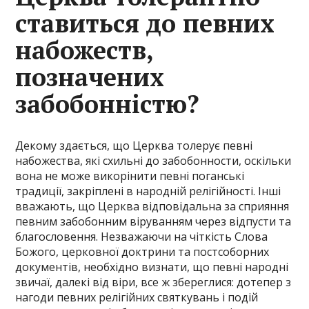
ставиться до певних
набожеств,
позначених
забобонністю?
Декому здається, що Церква толерує певні
набожества, які схильні до забобонности, оскільки
вона не може викорінити певні поганські
традиції, закріплені в народній релігійності. Інші
вважають, що Церква відповідальна за сприяння
певним забобонним віруванням через відпусти та
благословення. Незважаючи на чіткість Слова
Божого, церковної доктрини та постсоборних
документів, необхідно визнати, що певні народні
звичаї, далекі від віри, все ж збереглися: дотепер з
нагоди певних релігійних святкувань і подій