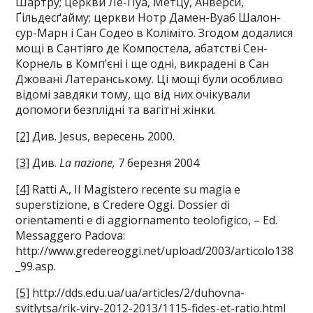
Шартру; церкви Ле-Пуа, Метцу, Анверси,
Ґільдесґайму; церкви Нотр Дамен-Вуаб Шалон-
сур-Марн і Сан Содео в Коліміто. Згодом додалися
мощі в Сантіяго де Компостела, абатстві Сен-
Корнель в Комп’єні і ще одні, викрадені в Сан
Джовані Латеранському. Ці мощі були особливо
відомі завдяки тому, що від них очікували
допомоги безплідні та вагітні жінки.
[2]
Див. Jesus, вересень 2000.
[3]
Див.
La
nazione
,
7 березня 2004
[4]
Ratti А., II Magistero recente su magia е
superstizione, в Credere Oggi. Dossier di
orientamenti e di aggiornamento teolofigico, – Ed.
Messaggero Padova:
http://www.gredereoggi.net/upload/2003/articolo138
_99.asp.
[5]
http://dds.edu.ua/ua/articles/2/duhovna-
svitlytsa/rik-viry-2012-2013/1115-fides-et-ratio.html