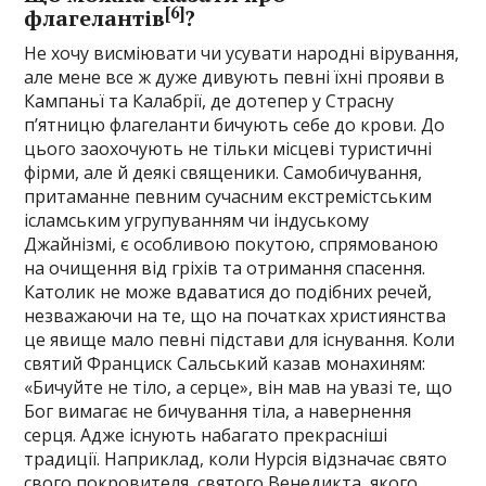
[6]
флагелантів
?
Не хочу висміювати чи усувати народні вірування,
але мене все ж дуже дивують певні їхні прояви в
Кампаньї та Калабрії, де дотепер у Страсну
п’ятницю флагеланти бичують себе до крови. До
цього заохочують не тільки місцеві туристичні
фірми, але й деякі священики. Самобичування,
притаманне певним сучасним екстремістським
ісламським угрупуванням чи індуському
Джайнізмі, є особливою покутою, спрямованою
на очищення від гріхів та отримання спасення.
Католик не може вдаватися до подібних речей,
незважаючи на те, що на початках християнства
це явище мало певні підстави для існування. Коли
святий Франциск Сальський казав монахиням:
«Бичуйте не тіло, а серце», він мав на увазі те, що
Бог вимагає не бичування тіла, а навернення
серця. Адже існують набагато прекрасніші
традиції. Наприклад, коли Нурсія відзначає свято
свого покровителя, святого Венедикта, якого