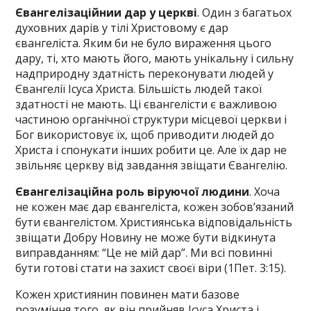
Євангелізаційнии дар у церкві
. Один з багатьох
духовних дарів у тілі Христовому є дар
євангеліста. Яким би не було вираження цього
дару, ті, хто мають його, мають унікальну і сильну
надприродну здатність переконувати людей у
Євангелії Ісуса Христа. Більшість людей такої
здатності не мають. Ці євангелісти є важливою
частиною органічної структури місцевої церкви і
Бог використовує їх, щоб приводити людей до
Христа і спонукати інших робити це. Але їх дар не
звільняє церкву від завдання звіщати Євангелію.
Євангелізаційна роль віруючої людини
. Хоча
не кожен має дар євангеліста, кожен зобов’язаний
бути євангелістом. Християнська відповідальність
звіщати Добру Новину не може бути відкинута
виправданням: “Це не мій дар”. Ми всі повинні
бути готові стати на захист своєї віри (1Пет. 3:15).
Кожен християнин повинен мати базове
розуміння того, як він прийняв Ісуса Христа і