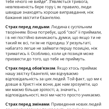
тебе нічого не вийде”. З’являється тривога,
невпевненість бере гору і, як правило, люди
швидше знаходять хороше виправдання, ніж
бажання звістити Євангелію.
Страх перед людьми
. Людина є суспільним
творінням. Вона потребує, щоб “свої” її приймали,
і в неї постійно виникають думки, що якщо ти не
такий як всі, ти їм не підходиш. У результаті,
набагато легше не займати першу позицію, ніж
триматись її. Особливо, коли ця позиція може
призвести до того, що тебе не приймуть.
Страх перед обов’язком
. Якщо хтось приймає
нашу звістку Євангелії, ми відчуваємо
відповідальність за цих людей. Той факт, що ми є
довше в Христі ніж вони, дає нам зрозуміти, що
ми маємо більше зрілості, а, значить, і
відповідальності, якої ми часто просто уникаємо.
Страх перед змінами
. Приведення нових людей