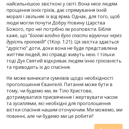
найсильнішою звісткою у світі. Вона несе людям
прощення їхніх гріхів, дає спрямування їхній
моралі і звільняє їх від ярма. Однак, для того, щоб
люди могли почути Добру Новину Царства
Божого, про неї потрібно їм розповісти. Біблія
каже, що “
Богові вгодно було спасти віруючих через
дурість проповіді
” (1Кор. 1:21). Ця звістка здається
“дурістю” доти, доки вона не буде представлена
життям людей, які справді живуть нею. І тільки
тоді Дух Святий відкриває людям їхню гріховність
та приводить їх до спасіння.
Не може виникати сумнівів щодо необхідності
проголошення Євангелії. Питання може бути в
тому, чи будемо ми, як Тіло Христове,
дотримуватися присвячення і жертвувати часом
та зусиллями, які необхідні для проголошення
вістки спасіння нашим оточуючим. Ми можемо, ми
повинні, але чи будемо ми це робити?