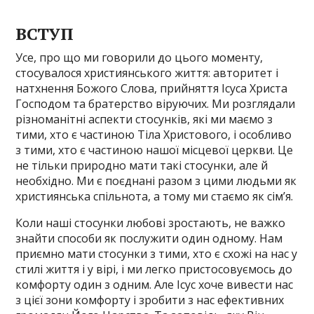
ВСТУП
Усе, про що ми говорили до цього моменту,
стосувалося християнського життя: авторитет і
натхнення Божого Слова, прийняття Ісуса Христа
Господом та братерство віруючих. Ми розглядали
різноманітні аспекти стосунків, які ми маємо з
тими, хто є частиною Тіла Христового, і особливо
з тими, хто є частиною нашої місцевої церкви. Це
не тільки природно мати такі стосунки, але й
необхідно. Ми є поєднані разом з цими людьми як
християнська спільнота, а тому ми стаємо як сім’я.
Коли наші стосунки любові зростають, не важко
знайти способи як послужити один одному. Нам
приємно мати стосунки з тими, хто є схожі на нас у
стилі життя і у вірі, і ми легко пристосовуємось до
комфорту один з одним. Але Ісус хоче вивести нас
з цієї зони комфорту і зробити з нас ефективних