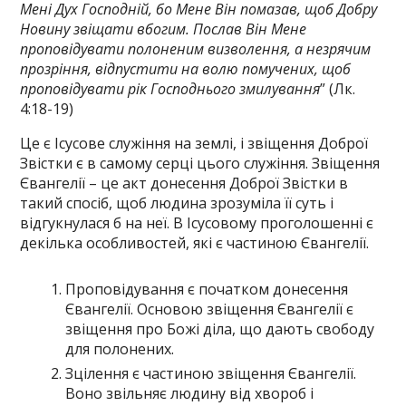
Мені Дух Господній, бо Мене Він помазав, щоб Добру
Новину звіщати вбогим. Послав Він Мене
проповідувати полоненим визволення, а незрячим
прозріння, відпустити на волю помучених, щоб
проповідувати рік Господнього змилування
” (Лк.
4:18-19)
Це є Ісусове служіння на землі, і звіщення Доброї
Звістки є в самому серці цього служіння. Звіщення
Євангелії – це акт донесення Доброї Звістки в
такий спосіб, щоб людина зрозуміла її суть і
відгукнулася б на неї. В Ісусовому проголошенні є
декілька особливостей, які є частиною Євангелії.
Проповідування є початком донесення
Євангелії. Основою звіщення Євангелії є
звіщення про Божі діла, що дають свободу
для полонених.
Зцілення є частиною звіщення Євангелії.
Воно звільняє людину від хвороб і