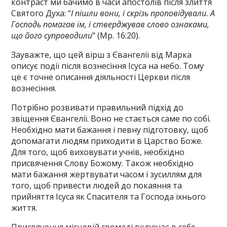
контраст ми бачимо в часи апостолів після злиття
Святого Духа: “
І пішли вони, і скрізь проповідували. А
Господь помагав їм, і стверджував слово ознаками,
що його супроводили
” (Мр. 16:20).
Зауважте, що цей вірш з Євангелії від Марка
описує події після вознесіння Ісуса на небо. Тому
це є точне описання діяльності Церкви після
вознесіння.
Потрібно розвивати правильний підхід до
звіщення Євангелії. Воно не стається саме по собі.
Необхідно мати бажання і певну підготовку, щоб
допомагати людям приходити в Царство Боже.
Для того, щоб виховувати учнів, необхідно
присвячення Слову Божому. Також необхідно
мати бажання жертвувати часом і зусиллям для
того, щоб привести людей до покаяння та
прийняття Ісуса як Спасителя та Господа їхнього
життя.