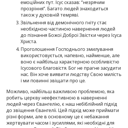
емоційних пут. Ісус сказав: “незрячим
прозріння”. Багато людей знаходиться
також у духовній темряві.
Звільнення від демонічного гніту стає
необхідною частиною навернення людей
до пізнання Божої Доброї Звістки через Ісуса
Христа.
Проголошення Господнього змилування
використовується, напевно, найменше, але
воно є найбільш характерною особливістю
Ісусового благовістя. Бог не прагне засудити
нас. Він хоче виявити людству Свою милість
і ми повинні звіщати про це.
Можливо, найбільш важливою проблемою, яка
робить церкву неефективною в наверненні
людей через Євангелію, є наш небіблійний підхід
до звіщення Євангелії. Цей підхід може приймати
різні форми, але в основному це є небажання
жертвувати часом і зусиллями, які необхідні для