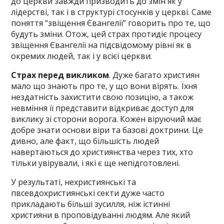
до церкви завжди призводить до змін як у
лідерстві, так і в структурі стосунків у церкві. Саме
поняття “звіщення Євангелії” говорить про те, що
будуть зміни. Отож, цей страх протидіє процесу
звіщення Євангелії на підсвідомому рівні як в
окремих людей, так і у всієї церкви.
Страх перед викликом
. Дуже багато християн
мало що знають про те, у що вони вірять. Їхня
нездатність захистити свою позицію, а також
невміння її представити відкриває доступ для
виклику зі сторони ворога. Кожен віруючий має
добре знати основи віри та базові доктрини. Це
дивно, але факт, що більшість людей
навертаються до християнства через тих, хто
тільки увірували, і які є ще непідготовлені.
У результаті, нехристиянські та
пвсевдохристиянські секти дуже часто
прикладають більші зусилля, ніж істинні
християни в проповідуванні людям. Але який