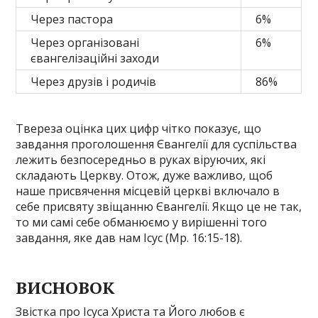
Через пастора
6%
Через організовані
6%
євангелізаційні заходи
Через друзів і родичів
86%
Твереза оцінка цих цифр чітко показує, що
завдання проголошення Євангелії для суспільства
лежить безпосередньо в руках віруючих, які
складають Церкву. Отож, дуже важливо, щоб
наше присвячення місцевій церкві включало в
себе присвяту звіщанню Євангелії. Якщо це не так,
то ми самі себе обманюємо у вирішенні того
завдання, яке дав нам Ісус (Мр. 16:15-18).
ВИСНОВОК
Звістка про Ісуса Христа та Його любов є