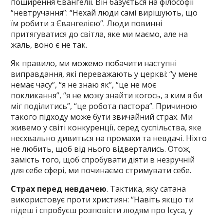
поширення Євангелії. Він базується на філософії
“невтручання”: “Нехай люди самі вирішують, що
їм робити з Євангелією”. Люди повинні
притягуватися до світла, яке ми маємо, але на
жаль, воно є не так.
Як правило, ми можемо побачити наступні
виправдання, які переважають у церкві: “у мене
немає часу”, “я не знаю як”, “це не моє
покликання”, “я не можу знайти когось, з ким я би
міг поділитись”, “це робота пастора”. Причиною
такого підходу може бути звичайний страх. Ми
живемо у світі конкуренції, серед суспільства, яке
несхвально дивиться на промахи та невдачі. Ніхто
не любить, щоб від нього відвертались. Отож,
замість того, щоб спробувати діяти в незручній
для себе сфері, ми починаємо стримувати себе.
Страх перед невдачею
. Тактика, яку сатана
використовує проти християн: “Навіть якщо ти
підеш і спробуєш розповісти людям про Ісуса, у