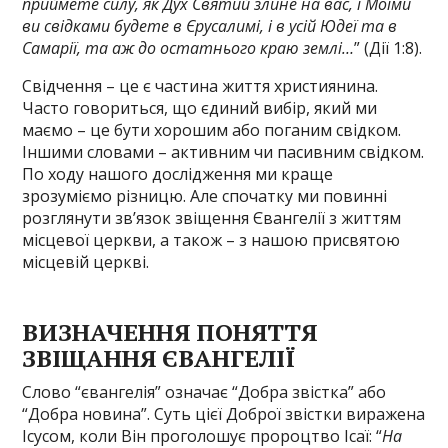
приймете силу, як Дух Святий злине на вас, і Моїми
ви свідками будете в Єрусалимі, і в усій Юдеї та в
Самарії, та аж до остатнього краю землі…
” (Дії 1:8).
Свідчення – це є частина життя християнина.
Часто говориться, що єдиний вибір, який ми
маємо – це бути хорошим або поганим свідком.
Іншими словами – активним чи пасивним свідком.
По ходу нашого дослідження ми краще
зрозуміємо різницю. Але спочатку ми повинні
розглянути зв’язок звіщення Євангелії з життям
місцевої церкви, а також – з нашою присвятою
місцевій церкві.
ВИЗНАЧЕННЯ ПОНЯТТЯ
ЗВІЩАННЯ ЄВАНГЕЛІЇ
Слово “євангелія” означає “Добра звістка” або
“Добра новина”. Суть цієї Доброї звістки виражена
Ісусом, коли Він проголошує пророцтво Ісаї: “
На