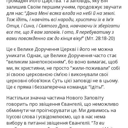
громадян Його Царства. Та заповідь, яку Він
залишив Своїм першим учням, продовжує звучати
для нас: “
Дана Мені всяка влада на небі й на землі.
Тож ідіть, і навчіть всі народи, христячи їх в Ім‘я
Отця, і Сина, і Святого Духа, навчаючи їх зберігати
все те, що Я вам заповів. І ото, Я перебуватиму з
вами повсякденно аж до кінця віку!
” (Мт. 28:18-20)
Це є Велике Доручення Церкві і його не можна
уникати. Однак, це Велике Доручення часто стає
“великим занепокоєнням”, бо воно вимагає, щоб
ми, як християни, не просто “жили-поживали” собі
зі своєю церковною сім’єю і виконували свої
церковні обов’язки. Суть цієї заповіді не в цьому.
Це є пряма і беззаперечна команда: “Ідіть!”.
Настільки значна частина Нового Заповіту
говорить про звіщення Євангелії, що неможливо
обминути чи проігнорувати це. Ми дивимось на
Ісусові слова і усвідомлюємо, що в нас нема
вибору в питанні звіщення Євангелії. “
Та ви