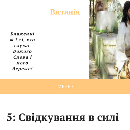
Витанія
Блаженні
ж і ті, хто
слухає
Божого
Слова і
його
береже!
МЕНЮ
5: Свідкування в силі