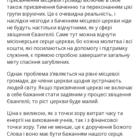
Присвячення місцевій громаді включає в себе
також присвячення баченню та переконанням цієї
групи віруючих. Це є очевидна реальність, і
наслідки незгоди з баченням місцевої церкви ніде
не будуть настільки відчутними, як у сфері
звіщення Євангелії. Саме тут можна відчути
місіонерське серце церкви, бо кожна молитва і всі
кошти, які посилаються на допомогу і підтримку
служіння, є прямою спробою завершити загальну
мету спасіння загублених.
Однак проблема з’являється на рівні місцевої
громади, де члени церкви щодня зустрічають
людей світу. Якщо присвячення церкві не включає
в себе бажання стати задіяним у процесі звіщення
Євангелії, то ріст церкви буде малий.
Ціна є великою, як з точки зору витрат часу та
енергії на виховання учнів, так і з фінансової
точки зору. Тим не менше, це є доручення Божого
Слова і воно має бути бажанням нашого серця.