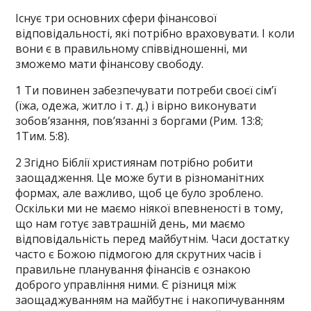
Існує три основних сфери фінансової
відповідальності, які потрібно враховувати. І коли
вони є в правильному співвідношенні, ми
зможемо мати фінансову свободу.
1 Ти повинен забезпечувати потреби своєї сім’ї
(їжа, одежа, житло і т. д.) і вірно виконувати
зобов’язання, пов’язанні з боргами (Рим. 13:8;
1Тим. 5:8).
2 Згідно Біблії християнам потрібно робити
заощадження. Це може бути в різноманітних
формах, але важливо, щоб це було зроблено.
Оскільки ми не маємо ніякої впевненості в тому,
що нам готує завтрашній день, ми маємо
відповідальність перед майбутнім. Часи достатку
часто є Божою підмогою для скрутних часів і
правильне планування фінансів є ознакою
доброго управління ними. Є різниця між
заощаджуванням на майбутнє і накопичуванням