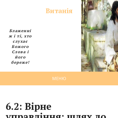
Витанія
Блаженні
ж і ті, хто
слухає
Божого
Слова і
його
береже!
МЕНЮ
6.2: Вірне
управління: шлях до