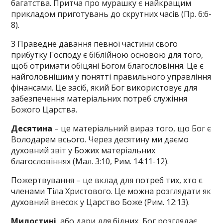
багатства. Притча про мурашку є найкращим
прикладом приготувань до скрутних часів (Пр. 6:6-
8).
3 Праведне давання певної частини свого
прибутку Господу є біблійною основою для того,
щоб отримати обіцяні Богом благословіння. Це є
найголовнішим у понятті правильного управління
фінансами. Це засіб, який Бог використовує для
забезпечення матеріальних потреб служіння
Божого Царства.
Десятина
– це матеріальний вираз того, що Бог є
Володарем всього. Через десятину ми даємо
духовний звіт у Божих матеріальних
благословіннях (Мал. 3:10, Рим. 14:11-12).
Пожертвування – це вклад для потреб тих, хто є
членами Тіла Христового. Це можна розглядати як
духовний внесок у Царство Боже (Рим. 12:13).
Милостині
, або дари для бідних, Бог розглядає