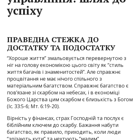
успіху
ПРАВЕДНА СТЕЖКА ДО
ДОСТАТКУ ТА ПОДОСТАТКУ
“Хороше життя” змальовується перевернутою з
ніг на голову економікою цього світу як “стиль
життя багачів і знаменитостей”. Але справжнє
процвітання не має нічого спільного з
матеріальним багатством. Справжнє багатство є
пов’язане зі скарбом на небесах, і в економіці
Божого Царства цим скарбом є близькість з Богом
(Іс. 33:5-6; Мт. 6:19-20).
Вірність у фінансах, страх Господній та послух є
біблійним ключем до скарбу. Бажання набути
багатство, як правило, приходить, коли люди
“зрізають кути” та нехтують “малим”.