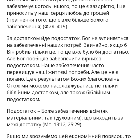
забезпечує когось іншого, то це є заздрістю, і це
приносить у наші серця любов до грошей
(прагнення того, що є вже більше Божого
забезпечення) (Фил. 4:19).
За достатком йде подостаток. Бог не зупиняється
на забезпеченні наших потреб. Звичайно, якщо б
Він робив тільки це, то це вже було би достатньо.
Але Бог пообіцяв забезпечити вірних з
подостатком. Наше забезпечення часто
перевищує наші життєві потреби. Але це не є
погано. Це є результатом Божих благословінь.
Отож ми можемо насолоджуватись не тільки
біблійним достатком, але також біблійним
подостатком.
Подостаток – Боже забезпечення всім (як
матеріальним, так і духовним), що виходить за
межі достатку (Мт. 13:12; 25:29).
Якщо ми зрозуміємо цей економічний порядок, то