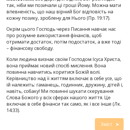
так, ніби ми позичали ці гроші Йому. Можна мати
впевненість, що наш вірний Бог відповість на
кожну позику, зроблену для Нього (Пр. 19:17).
Окрім цього Господь через Писання навчає нас
про розумне використання фінансів, щоб
отримати достаток, потім подостаток, а вже тоді
– фінансову свободу.
Коли людина визнає своїм Господом Ісуса Христа,
вона приймає новий спосіб мислення. Вона
повинна навчитись коритися Божій волі.
Керівництво над її життям включає в себе усе, що
їй належить: гаманець, годинник, дружину, дітей і,
навіть, собаку! Ми повинні шукати скерування
Слова Божого у всіх сферах нашого життя. Це
включає в себе фінанси так само, як і все інше (Лк.
14:33).
Зміст