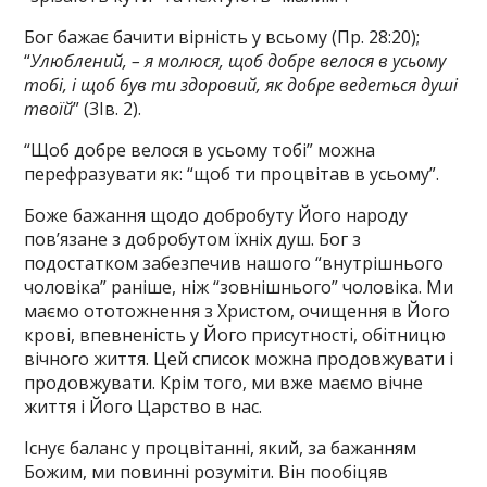
Бог бажає бачити вірність у всьому (Пр. 28:20);
“
Улюблений, – я молюся, щоб добре велося в усьому
тобі, і щоб був ти здоровий, як добре ведеться душі
твоїй
” (3Ів. 2).
“Щоб добре велося в усьому тобі” можна
перефразувати як: “щоб ти процвітав в усьому”.
Боже бажання щодо добробуту Його народу
пов’язане з добробутом їхніх душ. Бог з
подостатком забезпечив нашого “внутрішнього
чоловіка” раніше, ніж “зовнішнього” чоловіка. Ми
маємо ототожнення з Христом, очищення в Його
крові, впевненість у Його присутності, обітницю
вічного життя. Цей список можна продовжувати і
продовжувати. Крім того, ми вже маємо вічне
життя і Його Царство в нас.
Існує баланс у процвітанні, який, за бажанням
Божим, ми повинні розуміти. Він пообіцяв