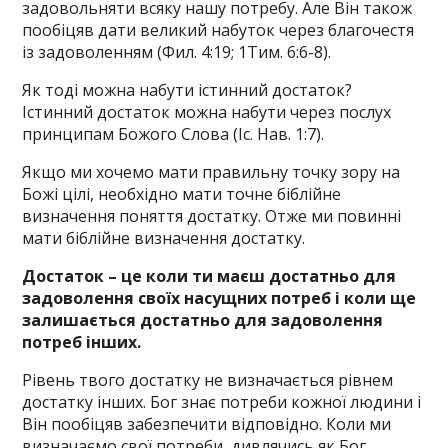
задовольняти всяку нашу потребу. Але Він також
пообіцяв дати великий набуток через благочестя
із задоволенням (Фил. 4:19; 1Тим. 6:6-8).
Як тоді можна набути істинний достаток?
Істинний достаток можна набути через послух
принципам Божого Слова (Іс. Нав. 1:7).
Якщо ми хочемо мати правильну точку зору на
Божі цілі, необхідно мати точне біблійне
визначення поняття достатку. Отже ми повинні
мати біблійне визначення достатку.
Достаток – це коли ти маєш достатньо для
задоволення своїх насущних потреб і коли ще
залишається достатньо для задоволення
потреб інших.
Рівень твого достатку не визначається рівнем
достатку інших. Бог знає потреби кожної людини і
Він пообіцяв забезпечити відповідно. Коли ми
визначаємо свої потреби, дивлячись як Бог