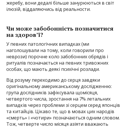
жеребу, вони дедалі більше занурюються в світ
ілюзій, віддаляючись від реальности.
Чи може забобонність позначитися
на здоров’ї?
У певних патологічних випадках (ми
наголошували на тому, коли говорили про
неврози) порочне коло забобонних обрядів і
ритуалів позначається на певних тривожних
особах, що мають деякі психічні розлади.
Від розуму переходимо до серця завдяки
оригінальному американському дослідженню:
група дослідників зафіксувала щомісяця,
четвертого числа, зростання на 7% летальних
випадків через проблеми зі серцем серед японців
та китайців. Цікаво те, що в мовах цих народів
«смерть» і «чотири» позначаються одним словом.
Тож, четверте число місяця азіяти вважають