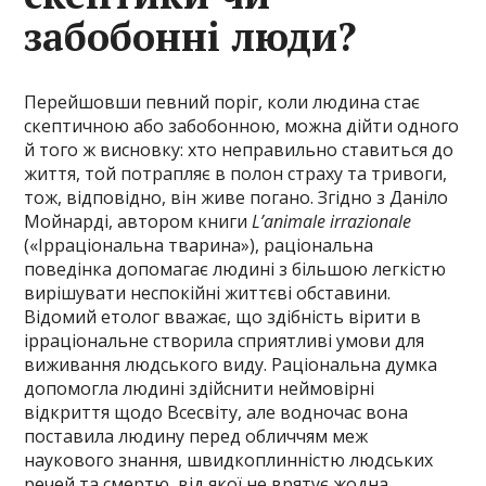
забобонні люди?
Перейшовши певний поріг, коли людина стає
скептичною або забобонною, можна дійти одного
й того ж висновку: хто неправильно ставиться до
життя, той потрапляє в полон страху та тривоги,
тож, відповідно, він живе погано. Згідно з Даніло
Мойнарді, автором книги
L’animale irrazionale
(«Ірраціональна тварина»), раціональна
поведінка допомагає людині з більшою легкістю
вирішувати неспокійні життєві обставини.
Відомий етолог вважає, що здібність вірити в
ірраціональне створила сприятливі умови для
виживання людського виду. Раціональна думка
допомогла людині здійснити неймовірні
відкриття щодо Всесвіту, але водночас вона
поставила людину перед обличчям меж
наукового знання, швидкоплинністю людських
речей та смертю, від якої не врятує жодна