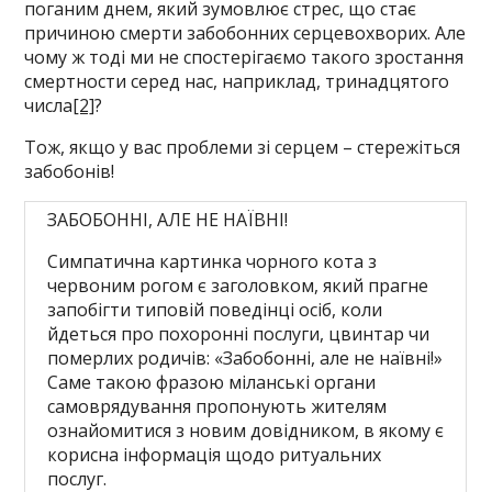
поганим днем, який зумовлює стрес, що стає
причиною смерти забобонних серцевохворих. Але
чому ж тоді ми не спостерігаємо такого зростання
смертности серед нас, наприклад, тринадцятого
числа
[2]
?
Тож, якщо у вас проблеми зі серцем – стережіться
забобонів!
ЗАБОБОННІ, АЛЕ НЕ НАЇВНІ!
Симпатична картинка чорного кота з
червоним рогом є заголовком, який прагне
запобігти типовій поведінці осіб, коли
йдеться про похоронні послуги, цвинтар чи
померлих родичів: «Забобонні, але не наївні!»
Саме такою фразою міланські органи
самоврядування пропонують жителям
ознайомитися з новим довідником, в якому є
корисна інформація щодо ритуальних
послуг.