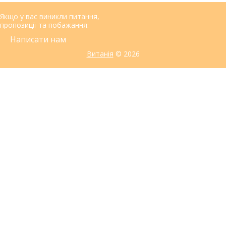
Якщо у вас виникли питання,
пропозиції та побажання:
Написати нам
Витанія
© 2026