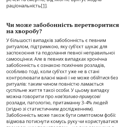
раціональність
[1]
.
Чи може забобонність перетворитися
на хворобу?
У більшості випадків забобонність є певним
ритуалом, підтримкою, яку суб’єкт шукає для
заспокоєння та подолання певної неправильної
самооцінки. Але в певних випадках хронічна
забобонність є ознакою психічних розладів,
особливо тоді, коли суб’єкт уже не в стані
контролювати власні манії і не може обійтися без
ритуалів: таким чином повністю ламається
суспільне життя такої особи. У цьому випадку
можна говорити про
нав’язливо-примусові
розлади, патологію, притаманну 3-4% людей
(згідно зі статистичним дослідженням).
Забобонність може також бути симптомом фобії:
відмова потиснути комусь руку чи користуватися