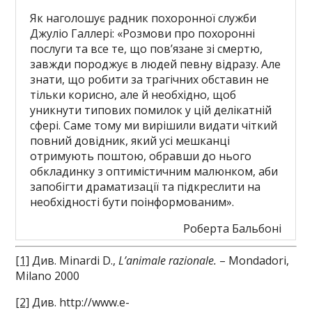
Як наголошує радник похоронної служби
Джуліо Галлері: «Розмови про похоронні
послуги та все те, що пов’язане зі смертю,
завжди породжує в людей певну відразу. Але
знати, що робити за трагічних обставин не
тільки корисно, але й необхідно, щоб
уникнути типових помилок у цій делікатній
сфері. Саме тому ми вирішили видати чіткий
повний довідник, який усі мешканці
отримують поштою, обравши до нього
обкладинку з оптимістичним малюнком, аби
запобігти драматизації та підкреслити на
необхідності бути поінформованим».
Роберта Бальбоні
[1]
Див. Minardi D.,
L’animale razionale.
– Mondadori,
Milano 2000
[2]
Див. http://www.e-