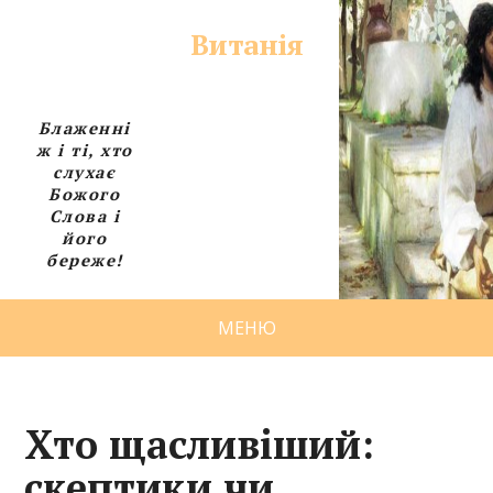
Витанія
Блаженні
ж і ті, хто
слухає
Божого
Слова і
його
береже!
МЕНЮ
Хто щасливіший:
скептики чи