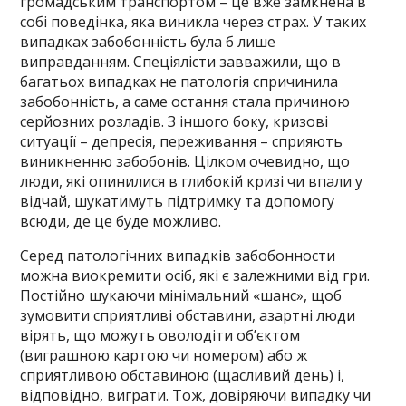
громадським транспортом – це вже замкнена в
собі поведінка, яка виникла через страх. У таких
випадках забобонність була б лише
виправданням. Спеціялісти завважили, що в
багатьох випадках не патологія спричинила
забобонність, а саме остання стала причиною
серйозних розладів. З іншого боку, кризові
ситуації – депресія, переживання – сприяють
виникненню забобонів. Цілком очевидно, що
люди, які опинилися в глибокій кризі чи впали у
відчай, шукатимуть підтримку та допомогу
всюди, де це буде можливо.
Серед патологічних випадків забобонности
можна виокремити осіб, які є залежними від гри.
Постійно шукаючи мінімальний «шанс», щоб
зумовити сприятливі обставини, азартні люди
вірять, що можуть оволодіти об’єктом
(виграшною картою чи номером) або ж
сприятливою обставиною (щасливий день) і,
відповідно, виграти. Тож, довіряючи випадку чи