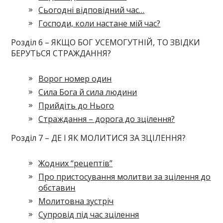
Сьогодні відповідний час…
Господи, коли настане мій час?
Розділ 6 – ЯКЩО БОГ УСЕМОГУТНІЙ, ТО ЗВІДКИ
БЕРУТЬСЯ СТРАЖДАННЯ?
Ворог номер один
Сила Бога й сила людини
Прийдіть до Нього
Страждання – дорога до зцілення?
Розділ 7 – ДЕ І ЯК МОЛИТИСЯ ЗА ЗЦІЛЕННЯ?
Жодних “рецептів”
Про пристосування молитви за зцілення до
обставин
Молитовна зустріч
Супровід під час зцілення