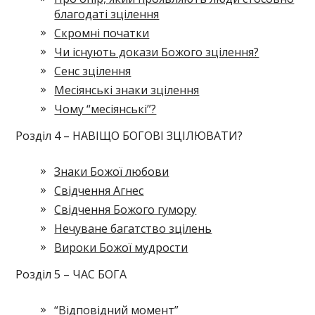
благодаті зцілення
Скромні початки
Чи існують докази Божого зцілення?
Сенс зцілення
Месіянські знаки зцілення
Чому “месіянські”?
Розділ 4 – НАВІЩО БОГОВІ ЗЦІЛЮВАТИ?
Знаки Божої любови
Свідчення Агнес
Свідчення Божого гумору
Нечуване багатство зцілень
Вироки Божої мудрости
Розділ 5 – ЧАС БОГА
“Відповідний момент”