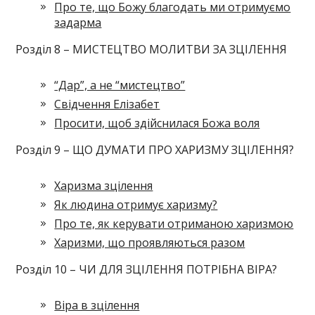
Про те, що Божу благодать ми отримуємо
задарма
Розділ 8 – МИСТЕЦТВО МОЛИТВИ ЗА ЗЦІЛЕННЯ
“Дар”, а не “мистецтво”
Свідчення Елізабет
Просити, щоб здійснилася Божа воля
Розділ 9 – ЩО ДУМАТИ ПРО ХАРИЗМУ ЗЦІЛЕННЯ?
Харизма зцілення
Як людина отримує харизму?
Про те, як керувати отриманою харизмою
Харизми, що проявляються разом
Розділ 10 – ЧИ ДЛЯ ЗЦІЛЕННЯ ПОТРІБНА ВІРА?
Віра в зцілення