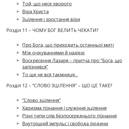
Той, що несе хворого
Віра Христа
Зцілення і зростання віри
Розділ 11 – ЧОМУ БОГ ВЕЛИТЬ ЧЕКАТИ?
Про Бога, що приходить останньої миті
Між очікуваннями й надією
Воскресення Лазаря – притча про “Бога, що
запізнився”
То ще не вся таємниця…
Розділ 12 – “СЛОВО ЗЦІЛЕННЯ” – ЩО ЦЕ ТАКЕ?
“Слово зцілення”
Харизма пізнання і служіння зцілення
Різні типи слів безпосереднього пізнання
Внутрішній імпульс і свобода людини