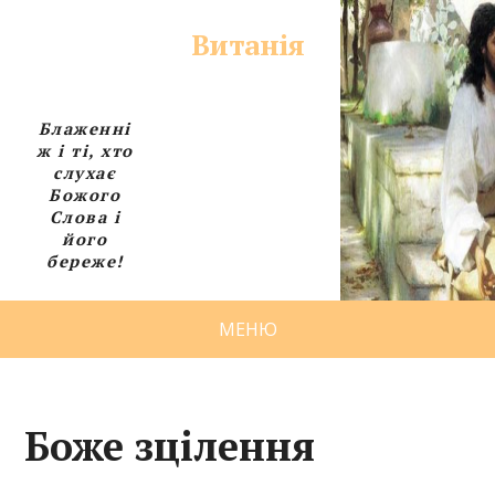
Витанія
Блаженні
ж і ті, хто
слухає
Божого
Слова і
його
береже!
МЕНЮ
Боже зцілення