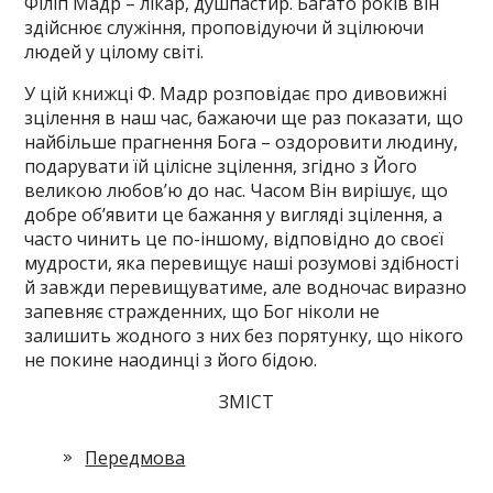
Філіп Мадр – лікар, душпастир. Багато років він
здійснює служіння, проповідуючи й зцілюючи
людей у цілому світі.
У цій книжці Ф. Мадр розповідає про дивовижні
зцілення в наш час, бажаючи ще раз показати, що
найбільше прагнення Бога – оздоровити людину,
подарувати їй цілісне зцілення, згідно з Його
великою любов’ю до нас. Часом Він вирішує, що
добре об’явити це бажання у вигляді зцілення, а
часто чинить це по-іншому, відповідно до своєї
мудрости, яка перевищує наші розумові здібності
й завжди перевищуватиме, але водночас виразно
запевняє стражденних, що Бог ніколи не
залишить жодного з них без порятунку, що нікого
не покине наодинці з його бідою.
ЗМІСТ
Передмова