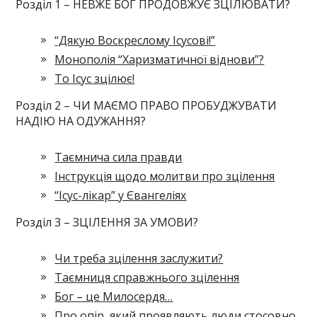
Розділ 1 – НЕВЖЕ БОГ ПРОДОВЖУЄ ЗЦІЛЮВАТИ?
“Дякую Воскреслому Ісусові!”
Монополія “Харизматичної віднови”?
То Ісус зцілює!
Розділ 2 – ЧИ МАЄМО ПРАВО ПРОБУДЖУВАТИ
НАДІЮ НА ОДУЖАННЯ?
Таємнича сила правди
Інструкція щодо молитви про зцілення
“Ісус-лікар” у Євангеліях
Розділ 3 – ЗЦІЛЕННЯ ЗА УМОВИ?
Чи треба зцілення заслужити?
Таємниця справжнього зцілення
Бог – це Милосердя…
Про опір, який проявляють люди стосовно