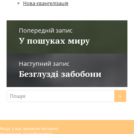
Нова євангелізація
Попередній запис
У пошуках миру
Наступний запис
Безглузді забобони
Якщо у вас виникли питання,
пропозиції та побажання: